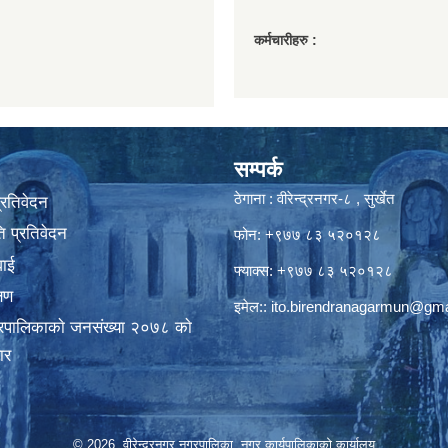
कर्मचारीहरु :
सम्पर्क
ठेगाना : वीरेन्द्रनगर-८ , सुर्खेत
प्रतिवेदन
 प्रतिवेदन
फोन: +९७७ ८३ ५२०१२८
वाई
फ्याक्स: +९७७ ८३ ५२०१२८
्षण
इमेल::
ito.birendranagarmun@gma
गरपालिकाकाे जनसंख्या २०७८ काे
ार
© 2026 वीरेन्द्रनगर नगरपालिका, नगर कार्यपालिकाको कार्यालय