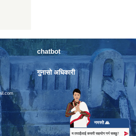
chatbot
गुनासो अधिकारी
il.com
नमस्ते 🙏
म तपाईंलाई कसरी सहयोग गर्न सक्छु?