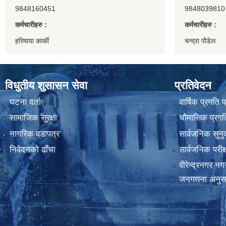
9848160451
9848039810
कर्मचारीहरु :
कर्मचारीहरु :
हरिमाया कार्की
चन्द्रा पौडेल
विधुतीय शुसासन सेवा
प्रतिवेदन
घटना दर्ता
वार्षिक प्रगति 
सामाजिक सुरक्षा
चौमासिक प्रगति
नागरिक वडापत्र
सार्वजनिक सुनु
निवेदनको ढाँचा
सार्वजनिक परीक
वीरेन्द्रनगर न
जनगणना अनुस