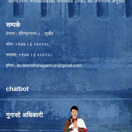
वीरेन्द्रनगर नगरपालिकाकाे जनसंख्या २०७८ काे जनगणना अनुसार
सम्पर्क
ठेगाना : वीरेन्द्रनगर-८ , सुर्खेत
फोन: +९७७ ८३ ५२०१२८
फ्याक्स: +९७७ ८३ ५२०१२८
इमेल::
ito.birendranagarmun@gmail.com
chatbot
गुनासो अधिकारी