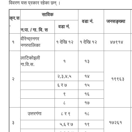
विवरण यस प्रकार रहेका छन् ।
साविक
क्र.स
वडा नं.
जनसङ्ख्या
.
वडा नं.
न.पा. / गा. वि. स
वीरेन्द्रनगर
१
१ देखि १२
१ देखि १२
४७९१४
नगरपालिका
लाटिकोइली
१
१३
गा.वि.स.
२,३,४,५
१४
२
१९९६३
६ र ७
१५
९
१६
८
१७
उत्तरगंगा
८ र ९
१८
३
१७२६१
५,६ र ७
१९