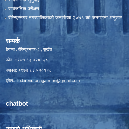
सार्वजनिक परीक्षण
वीरेन्द्रनगर नगरपालिकाकाे जनसंख्या २०७८ काे जनगणना अनुसार
सम्पर्क
ठेगाना : वीरेन्द्रनगर-८ , सुर्खेत
फोन: +९७७ ८३ ५२०१२८
फ्याक्स: +९७७ ८३ ५२०१२८
इमेल::
ito.birendranagarmun@gmail.com
chatbot