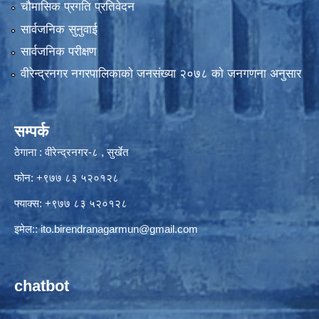
चौमासिक प्रगति प्रतिवेदन
सार्वजनिक सुनुवाई
सार्वजनिक परीक्षण
वीरेन्द्रनगर नगरपालिकाकाे जनसंख्या २०७८ काे जनगणना अनुसार
सम्पर्क
ठेगाना : वीरेन्द्रनगर-८ , सुर्खेत
फोन: +९७७ ८३ ५२०१२८
फ्याक्स: +९७७ ८३ ५२०१२८
इमेल::
ito.birendranagarmun@gmail.com
chatbot