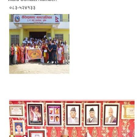
०८३-५२४१३३