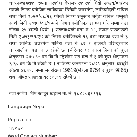
नगरपञ्चायतका रुपमा भएकोमा नेपालसरकारको मिती २०७१/०१/२५
गतेको निणय बमोजिम साबिकका छिमेकी उत्तरगंगा, लाटिकोईली गाबिस
तथा मिती २०७१/०८/१६ गतेको निणय अनुसार जर्बुटा गाबिस थप्नुको
साथै मिती २०७२/०३/१५को निणय बमोजिम,वडा थप गरि जम्मा वडा
सँख्या २५ भएको थियो । उक्तमध्यको वडा नं १८, नेपाल सरकारको
मिती २०७३/११/२७ को निणय बमोजिमको १६ वडा मध्यको वडा नं ३
तथा साबिक उत्तरगंगा गाबिस वडा नं ८र ९ हालको वीरेन्द्रनगर
नगरपालीका वडा नं ३ रहेको छ ।वीरेन्द्रनगर नगरपालिका को कुल
क्षेत्रफल २४५.८५ बर्ग कि.मि रहेकोमा यस वडा नं ३ को कुल क्षेत्रफल
६.६० बर्ग कि.मि रहेको छ । राष्ट्रिय जनगणना २०७८ अनुसार, घरधुरी
सँख्या ४८११, जम्मा जनसँख्या 19619(महिला 9754 र पुरुष 9865)
तथा औषत साक्षरता दर ८०.१९ रहेको छ ।
वडा सचिवः भीम बहादुर खड्का मो. नंं. ९८४८०३९१९६
Language
Nepali
Population:
१६०६९
Ward Contact Number: