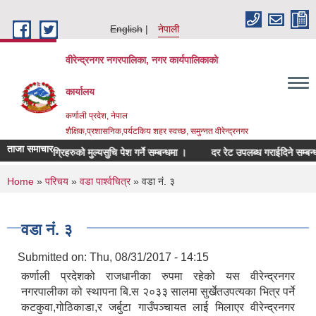
Skip to main content
English
नेपाली
वीरेन्द्रनगर नगरपालिका, नगर कार्यपालिकाको
कार्यालय
कर्णाली प्रदेश, नेपाल
शैक्षिक,प्रशासनिक,पर्यटकिय शहर स्वच्छ, समुन्नत वीरेन्द्रनगर
ताजा समाचार
धित सामाग्रिहरुको मुल्यसुचि पेश गर्ने सम्बन्धमा ।
दर रेट उपलब्ध गराईदिने सम्बन्धमा ।
You are here
Home
»
परिचय
»
वडा पार्श्वचित्र
» वडा नं. ३
वडा नं. ३
Submitted on:
Thu, 08/31/2017 - 14:15
कर्णाली प्रदेशको राजधानीका रुपमा रहेको यस वीरेन्द्रनगर
नगरपालीका को स्थापना बि.स २०३३ सालमा सुर्खेतउपत्यका भित्र पर्ने
कटकुवा,गोठिकाडा,र जर्बुटा गाउँपञ्चायत लाई मिलाएर वीरेन्द्रनगर