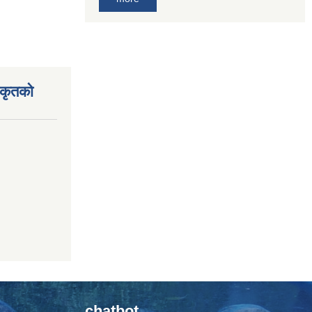
िकृतको
chatbot