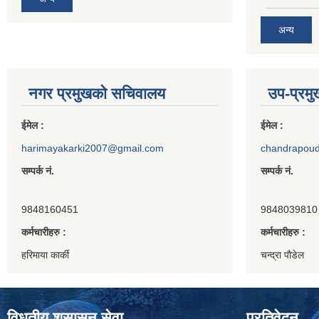
अन्य
नगर प्रमुखको सचिवालय
उप-प्रम
ईमेल :
ईमेल :
harimayakarki2007@gmail.com
chandrapou
सम्पर्क नं.
सम्पर्क नं.
9848160451
9848039810
कर्मचारीहरु :
कर्मचारीहरु :
हरिमाया कार्की
चन्द्रा पौडेल
विधुतीय शुसासन सेवा
प्रतिवेदन