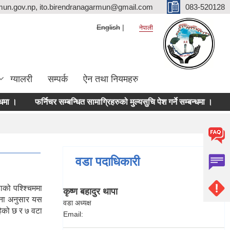
mun.gov.np, ito.birendranagarmun@gmail.com
083-520128
English
नेपाली
ग्यालरी
सम्पर्क
ऐन तथा नियमहरु
 ।
फर्निचर सम्बन्धित सामाग्रिहरुको मुल्यसुचि पेश गर्ने सम्बन्धमा ।
दर र
वडा पदाधिकारी
को पश्श्चिममा
कृष्ण बहादुर थापा
गणना अनुसार यस
वडा अध्यक्ष
ेको छ र ७ वटा
Email: