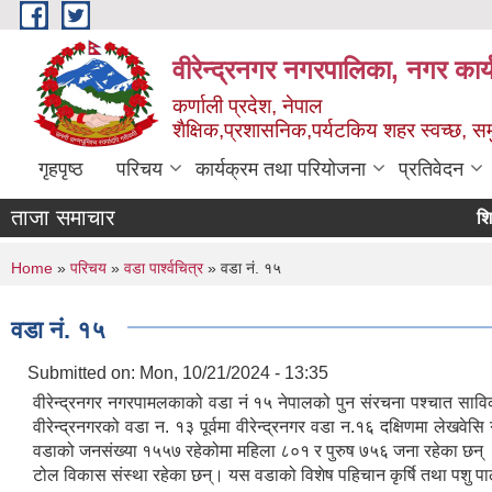
Skip to main content
वीरेन्द्रनगर नगरपालिका, नगर कार्
कर्णाली प्रदेश, नेपाल
शैक्षिक,प्रशासनिक,पर्यटकिय शहर स्वच्छ, समु
गृहपृष्ठ
परिचय
कार्यक्रम तथा परियोजना
प्रतिवेदन
ताजा समाचार
शिक्षक 
You are here
Home
»
परिचय
»
वडा पार्श्वचित्र
» वडा नं. १५
वडा नं. १५
Submitted on:
Mon, 10/21/2024 - 13:35
वीरेन्द्रनगर नगरपामलकाको वडा नं १५ नेपालको पुन संरचना पश्चात सावि
वीरेन्द्रनगरको वडा न. १३ पूर्वमा वीरेन्द्रनगर वडा न.१६ दक्षिणमा लेख
वडाको जनसंख्या १५५७ रहेकोमा महिला ८०१ र पुरुष ७५६ जना रहेका छन् ।
टोल विकास संस्था रहेका छन्। यस वडाको विशेष पहिचान कृर्षि तथा पशु प