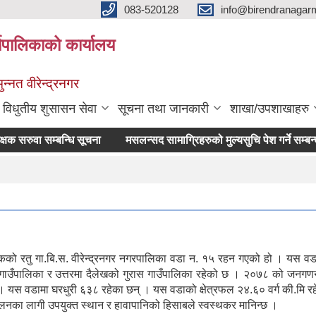
083-520128
info@birendranagar
यपालिकाको कार्यालय
न्नत वीरेन्द्रनगर
विधुतीय शुसासन सेवा
सूचना तथा जानकारी
शाखा/उपशाखाहरु
सरुवा सम्बन्धि सूचना
मसलन्सद सामाग्रिहरुको मुल्यसुचि पेश गर्ने सम्बन्धमा
कको रतु गा.बि.स. वीरेन्द्रनगर नगरपालिका वडा न. १५ रहन गएको हो । यस वडा
वेसि गाउँपालिका र उत्तरमा दैलेखको गुरास गाउँपालिका रहेको छ । २०७८ को जन
 यस वडामा घरधुरी ६३८ रहेका छन् । यस वडाको क्षेत्रफल २४.६० वर्ग की.मि रह
ालनका लागी उपयुक्त स्थान र हावापानिको हिसाबले स्वस्थकर मानिन्छ ।