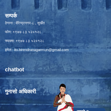
सम्पर्क
ठेगाना : वीरेन्द्रनगर-८ , सुर्खेत
फोन: +९७७ ८३ ५२०१२८
फ्याक्स: +९७७ ८३ ५२०१२८
इमेल::
ito.birendranagarmun@gmail.com
chatbot
गुनासो अधिकारी