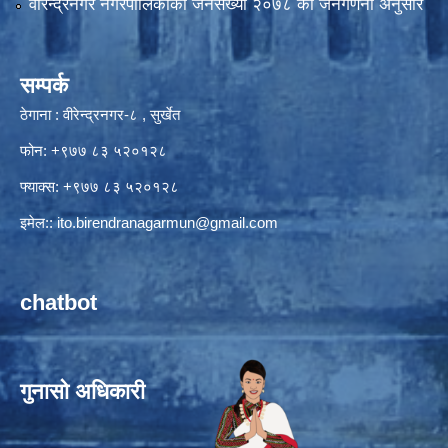
वीरेन्द्रनगर नगरपालिकाकाे जनसंख्या २०७८ काे जनगणना अनुसार
सम्पर्क
ठेगाना : वीरेन्द्रनगर-८ , सुर्खेत
फोन: +९७७ ८३ ५२०१२८
फ्याक्स: +९७७ ८३ ५२०१२८
इमेल::
ito.birendranagarmun@gmail.com
chatbot
गुनासो अधिकारी