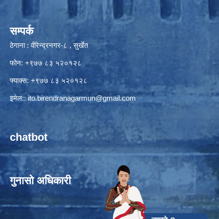
सम्पर्क
ठेगाना : वीरेन्द्रनगर-८ , सुर्खेत
फोन: +९७७ ८३ ५२०१२८
फ्याक्स: +९७७ ८३ ५२०१२८
इमेल::
ito.birendranagarmun@gmail.com
chatbot
गुनासो अधिकारी