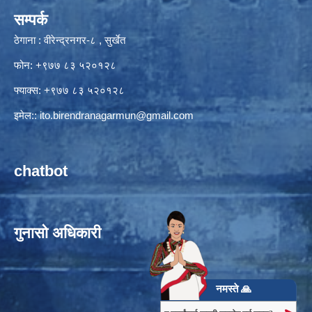
सम्पर्क
ठेगाना : वीरेन्द्रनगर-८ , सुर्खेत
फोन: +९७७ ८३ ५२०१२८
फ्याक्स: +९७७ ८३ ५२०१२८
इमेल::
ito.birendranagarmun@gmail.com
chatbot
गुनासो अधिकारी
नमस्ते 🙏