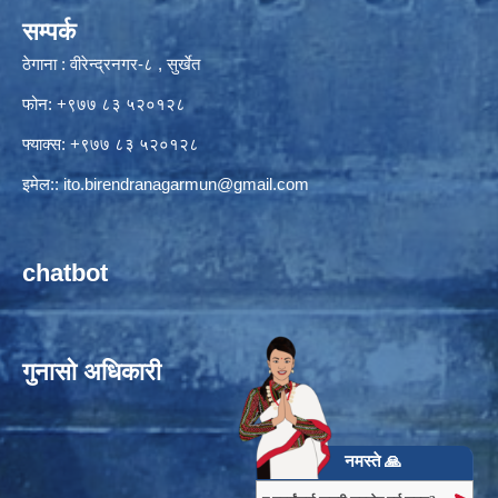
सम्पर्क
ठेगाना : वीरेन्द्रनगर-८ , सुर्खेत
फोन: +९७७ ८३ ५२०१२८
फ्याक्स: +९७७ ८३ ५२०१२८
इमेल::
ito.birendranagarmun@gmail.com
chatbot
गुनासो अधिकारी
नमस्ते 🙏