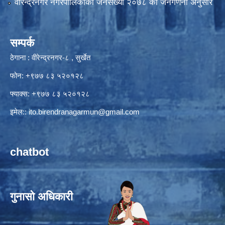
वीरेन्द्रनगर नगरपालिकाकाे जनसंख्या २०७८ काे जनगणना अनुसार
सम्पर्क
ठेगाना : वीरेन्द्रनगर-८ , सुर्खेत
फोन: +९७७ ८३ ५२०१२८
फ्याक्स: +९७७ ८३ ५२०१२८
इमेल::
ito.birendranagarmun@gmail.com
chatbot
गुनासो अधिकारी