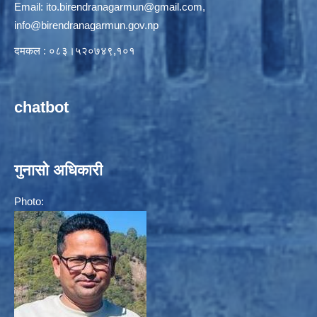
Email:
ito.birendranagarmun@gmail.com
,
info@birendranagarmun.gov.np
दमकल : ०८३।५२०७४९,१०१
chatbot
गुनासो अधिकारी
Photo: